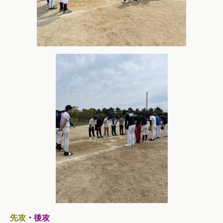
先攻
・
後攻