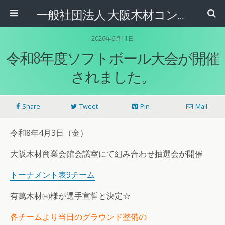
一般社団法人 大阪木材コンビナート協会
2026年6月11日
令和8年度ソフトボール大会が開催
されました。
Share
Tweet
Pin
Mail
令和8年4月3日（金）
大阪木材商業会館会議室にて組み合わせ抽選会が開催
トーナメント表9チーム
有萬木材㈱様が選手宣誓と決定☆
各チームより当日のグラウンド整備の