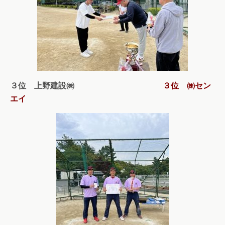
３位 上野建設㈱
３位 ㈱セン
エイ