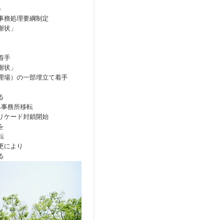
）
事務処理要綱制定
謝状」
着手
謝状」
理場）の一部埋立て着手
る
へ事務所移転
リケード封鎖開始
を
転
更により
る