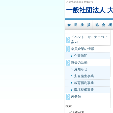
この先の未来を見据えて
一般社団法人 
会 長 挨 拶
協 会 概
イベント・セミナーのご
案内
会員企業の情報
企業訪問
協会の活動
お知らせ
安全衛生事業
教育福利事業
環境整備事業
未分類
検索
サイト内検索