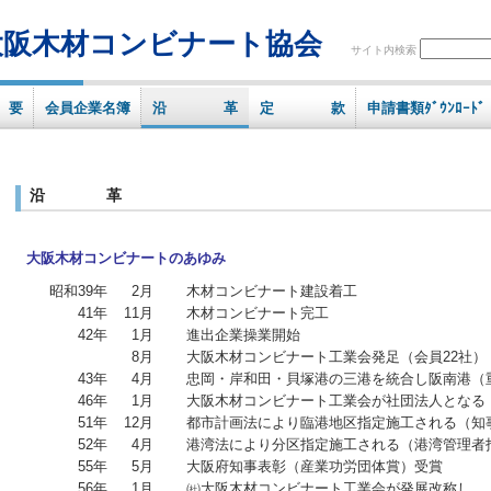
大阪木材コンビナート協会
サイト内検索
 要
会員企業名簿
沿 革
定 款
申請書類ﾀﾞｳﾝﾛｰﾄﾞ
沿 革
大阪木材コンビナートのあゆみ
昭和39年
2月
木材コンビナート建設着工
41年
11月
木材コンビナート完工
42年
1月
進出企業操業開始
8月
大阪木材コンビナート工業会発足（会員22社）
43年
4月
忠岡・岸和田・貝塚港の三港を統合し阪南港（
46年
1月
大阪木材コンビナート工業会が社団法人となる
51年
12月
都市計画法により臨港地区指定施工される（知
52年
4月
港湾法により分区指定施工される（港湾管理者
55年
5月
大阪府知事表彰（産業功労団体賞）受賞
56年
1月
㈳大阪木材コンビナート工業会が発展改称し