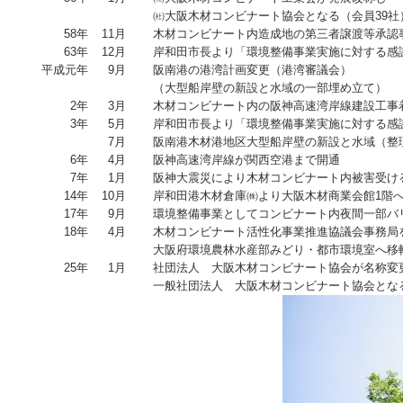
㈳大阪木材コンビナート協会となる（会員39社
58年
11月
木材コンビナート内造成地の第三者譲渡等承認
63年
12月
岸和田市長より「環境整備事業実施に対する感
平成元年
9月
阪南港の港湾計画変更（港湾審議会）
（大型船岸壁の新設と水域の一部埋め立て）
2年
3月
木材コンビナート内の阪神高速湾岸線建設工事
3年
5月
岸和田市長より「環境整備事業実施に対する感
7月
阪南港木材港地区大型船岸壁の新設と水域（整
6年
4月
阪神高速湾岸線が関西空港まで開通
7年
1月
阪神大震災により木材コンビナート内被害受け
14年
10月
岸和田港木材倉庫㈱より大阪木材商業会館1階
17年
9月
環境整備事業としてコンビナート内夜間一部バ
18年
4月
木材コンビナート活性化事業推進協議会事務局
大阪府環境農林水産部みどり・都市環境室へ移
25年
1月
社団法人 大阪木材コンビナート協会が名称変
一般社団法人 大阪木材コンビナート協会とな