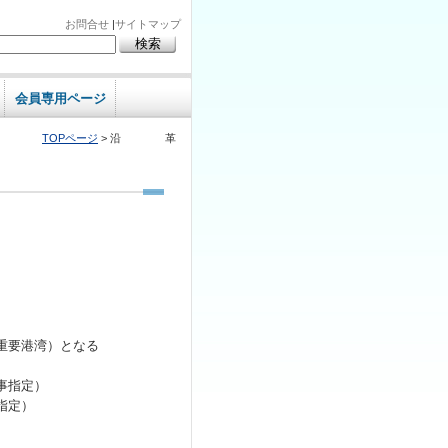
お問合せ
|
サイトマップ
会員専用ページ
TOPページ
> 沿 革
重要港湾）となる
事指定）
指定）