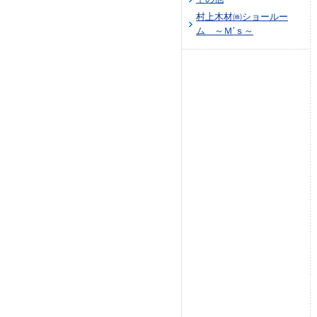
村上木材㈱ショールー
ム ～Ｍ’ｓ～