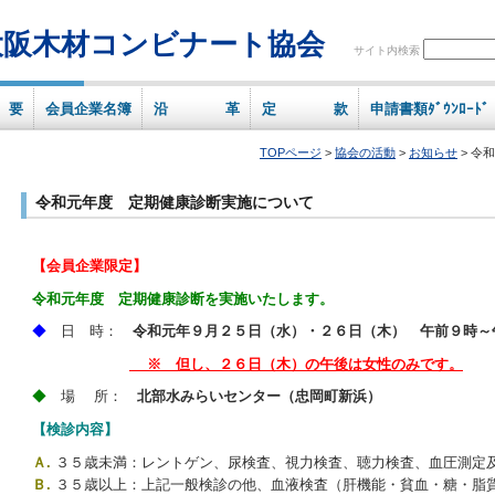
大阪木材コンビナート協会
サイト内検索
 要
会員企業名簿
沿 革
定 款
申請書類ﾀﾞｳﾝﾛｰﾄﾞ
TOPページ
>
協会の活動
>
お知らせ
> 令
令和元年度 定期健康診断実施について
【会員企業限定】
令和元年度 定期健康診断を実施いたします。
◆
日 時：
令和元年９月２５日（水）・２６日（木） 午前９時～
※ 但し、２６日（木）の午後は女性のみです。
◆
場 所：
北部水みらいセンター（忠岡町新浜）
【検診内容】
Ａ.
３５歳未満：レントゲン、尿検査、視力検査、聴力検査、血圧測定
Ｂ.
３５歳以上：上記一般検診の他、血液検査（肝機能・貧血・糖・脂