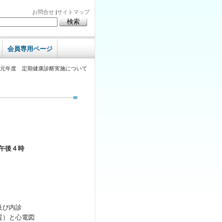
お問合せ
|
サイトマップ
会員専用ページ
和元年度 定期健康診断実施について
午後４時
及び内診
質）と心電図