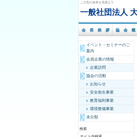
この先の未来を見据えて
一般社団法人 
会 長 挨 拶
協 会 概
イベント・セミナーのご
案内
会員企業の情報
企業訪問
協会の活動
お知らせ
安全衛生事業
教育福利事業
環境整備事業
未分類
検索
サイト内検索