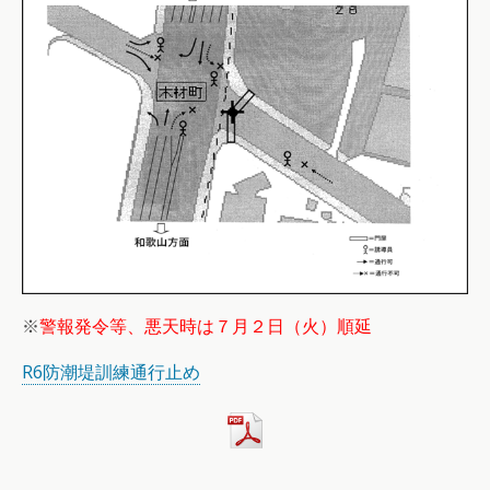
※
警報発令等、悪天時は７月２日（火）順延
R6防潮堤訓練通行止め