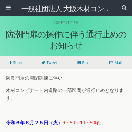
一般社団法人 大阪木材コンビナート協会
2024年5月14日
防潮門扉の操作に伴う通行止めの
お知らせ
Share
Tweet
Pin
Mail
防潮門扉の開閉訓練に伴い
木材コンビナート内道路の一部区間が通行止めとなりま
す。
令和６年６月２５日（火）
9：50～10：50頃