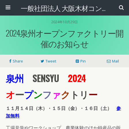
一般社団法人 大阪木材コンビナート協会
2024年10月29日
2024泉州オープンファクトリー開
催のお知らせ
Share
Tweet
Pin
Mail
泉州
SENSYU
2024
オ
ー
プ
ン
フ
ァ
ク
トリ
ー
１１月１４日（木）・１５日（金）・１６日（土）
参
加無料
工場見学やワークショップ、農業体験のほか特産品の販