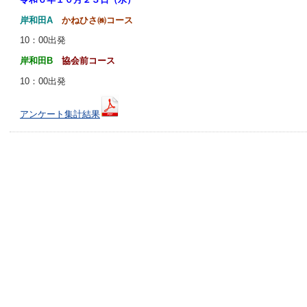
岸和田A
かねひさ㈱コース
10：00出発
岸和田B
協会前コース
10：00出発
アンケート集計結果
このページのトップへ