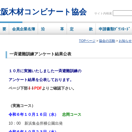
大阪木材コンビナート協会
サイト内検索
 要
会員企業名簿
沿 革
定 款
申請書類ﾀﾞｳﾝﾛｰﾄﾞ
TOPページ
>
協会の活動
>
お知らせ
一斉避難訓練アンケート結果公表
１０月に実施いたしました一斉避難訓練の
アンケート結果を公表しております。
ページ下部
⇩⇩
PDF
よりご確認下さい。
（実施コース）
令和６年１０月１６日（水）
忠岡コース
10：00 新浜集会所横公園出発
令和６年１０月２３日（水）