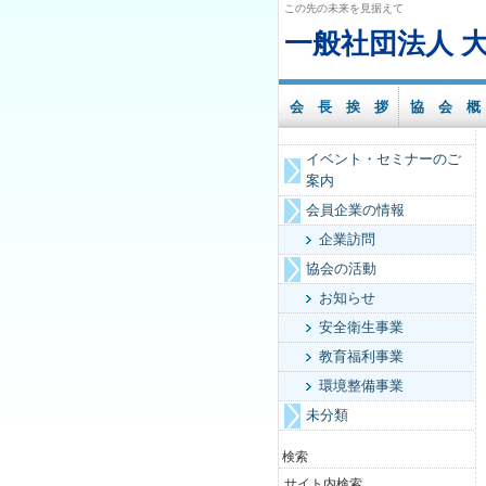
この先の未来を見据えて
一般社団法人 
会 長 挨 拶
協 会 概
イベント・セミナーのご
案内
会員企業の情報
企業訪問
協会の活動
お知らせ
安全衛生事業
教育福利事業
環境整備事業
未分類
検索
サイト内検索