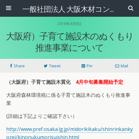
一般社団法人 大阪木材コンビナート協会
2016年4月8日
大阪府）子育て施設木のぬくもり
推進事業について
Share
Tweet
Pin
Mail
（大阪府）子育て施設木質化
4月中旬募集開始予定
大阪府森林環境税に係る子育て施設木のぬくもり推進事
業
(詳細は下記よりご確認下さい）
http://www.pref.osaka.lg.jp/midorikikaku/shinrinkanky
ozei/kinonukumorisuishin.html