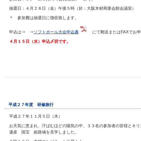
抽選日：４月２８日（金）午後５時（於：大阪木材商業会館会議室）
＊ 参加費は抽選日に徴収致します。
申込は⇒ ⇒
ソフトボール大会申込書
にて郵送またはFAXでお
４月１５日（水）申込〆切です。
平成２７年度 研修旅行
平成２７年１１月５日（木）
お天気に恵まれ、汗ばむほどの陽気の中、３３名の参加者の皆様とキリ
遺産 国宝 姫路城を見学しました。