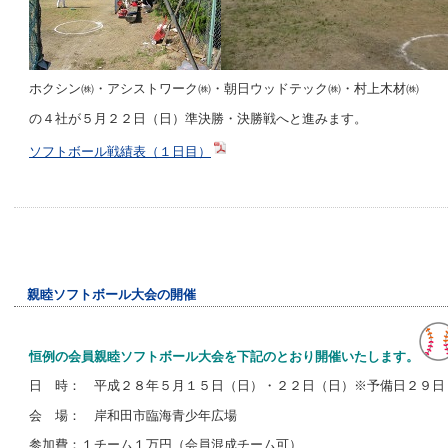
ホクシン㈱・アシストワーク㈱・朝日ウッドテック㈱・村上木材㈱
の４社が５月２２日（日）準決勝・決勝戦へと進みます。
ソフトボール戦績表（１日目）
親睦ソフトボール大会の開催
恒例の会員親睦ソフトボール大会を下記のとおり開催いたします。
日 時： 平成２８年５月１５日（日）・２２日（日）※予備日２９日
会 場： 岸和田市臨海青少年広場
参加費：１チーム１万円（会員混成チーム可）