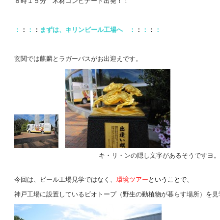
８時１５分 木材コンビナート出発！！
：
：
：
：
まずは、キリンビール工場へ
：
：
：
：
：
玄関では麒麟とラガーバスがお出迎えです。
キ・リ・ンの隠し文字があるそうですヨ。
今回は、ビール工場見学ではなく、
環境ツアー
ということで、
神戸工場に設置しているビオトープ（野生の動植物が暮らす場所）を見