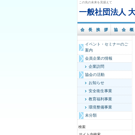
この先の未来を見据えて
一般社団法人 
会 長 挨 拶
協 会 概
イベント・セミナーのご
案内
会員企業の情報
企業訪問
協会の活動
お知らせ
安全衛生事業
教育福利事業
環境整備事業
未分類
検索
サイト内検索