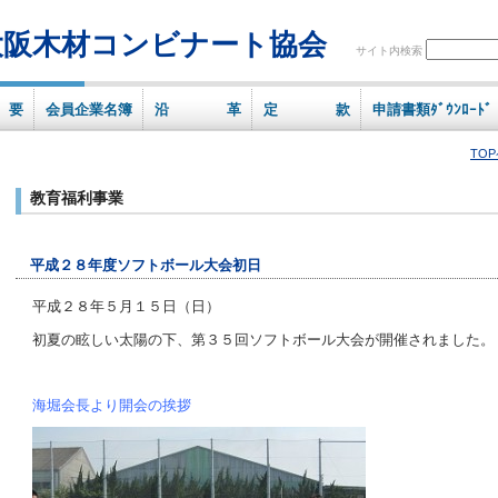
大阪木材コンビナート協会
サイト内検索
 要
会員企業名簿
沿 革
定 款
申請書類ﾀﾞｳﾝﾛｰﾄﾞ
TO
教育福利事業
平成２８年度ソフトボール大会初日
平成２８年５月１５日（日）
初夏の眩しい太陽の下、第３５回ソフトボール大会が開催されました。
海堀会長より開会の挨拶