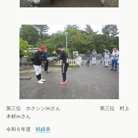
第三位 ホクシン㈱さん 第三位 村上
木材㈱さん
令和６年度
戦績表