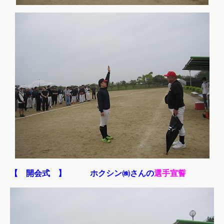
【 開会式 】 ホクシン㈱さんの
選手宣誓