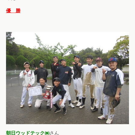
優 勝
朝日ウッドテック㈱
さん