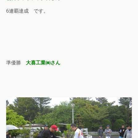
6連覇達成 です。
準優勝
大喜工業㈱さん